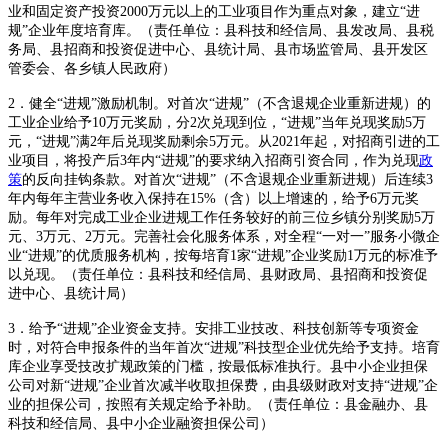
业和固定资产投资2000万元以上的工业项目作为重点对象，建立“进
规”企业年度培育库。（责任单位：县科技和经信局、县发改局、县税
务局、县招商和投资促进中心、县统计局、县市场监管局、县开发区
管委会、各乡镇人民政府）
2．健全“进规”激励机制。对首次“进规”（不含退规企业重新进规）的
工业企业给予10万元奖励，分2次兑现到位，“进规”当年兑现奖励5万
元，“进规”满2年后兑现奖励剩余5万元。从2021年起，对招商引进的工
业项目，将投产后3年内“进规”的要求纳入招商引资合同，作为兑现
政
策
的反向挂钩条款。对首次“进规”（不含退规企业重新进规）后连续3
年内每年主营业务收入保持在15%（含）以上增速的，给予6万元奖
励。每年对完成工业企业进规工作任务较好的前三位乡镇分别奖励5万
元、3万元、2万元。完善社会化服务体系，对全程“一对一”服务小微企
业“进规”的优质服务机构，按每培育1家“进规”企业奖励1万元的标准予
以兑现。（责任单位：县科技和经信局、县财政局、县招商和投资促
进中心、县统计局）
3．给予“进规”企业资金支持。安排工业技改、科技创新等专项资金
时，对符合申报条件的当年首次“进规”科技型企业优先给予支持。培育
库企业享受技改扩规政策的门槛，按最低标准执行。县中小企业担保
公司对新“进规”企业首次减半收取担保费，由县级财政对支持“进规”企
业的担保公司，按照有关规定给予补助。（责任单位：县金融办、县
科技和经信局、县中小企业融资担保公司）