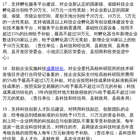
17．支持孵化服务平台建设。对企业新认定的国家级、省级科技企业
孵化器分别给予20万元、10万元一次性奖励；对企业新认定的国家
级、省级、市级众创空间、星创天地分别给予20万元、10万元、5万元
的一次性奖励。支持省级及以上科技企业孵化器等创业载体建设专业
化技术服务平台，对服务平台新购置通用、基础性仪器设备，按照不
超过15%的比例给予补贴，最高不超过50万元。对孵化器当年新增企业
数达到20家以上的，给予该孵化器5万元奖励，新增企业30家以上的给
予10万元奖励。（责任单位：县科技和经信局、县财政局、县商务
局、县开发区管委会、小池滨江新区管委会、县招商和投资促进中
心）
18．鼓励企业实施科技
成果转化
。对企业委托高校科研院所的技术研
发项目并进行合同登记备案的，按企业实际支付给高校科研院所费用
的5%给予最高不超过5万元补贴。对企业按照科技成果转化标准购买科
技成果的，按照实际交易额的5%给予最高不超过10万元的补贴；科技
成果成功转化的，3年内按照对地方财政税收的5%给予最高不超过100
万元的奖励。（责任单位：县科技和经信局、县财政局、县税务局）
19．支持科技创新人才队伍建设。对聘用科技副总、创新团队的企
业，经考核达到绩效标准的分别给予10万元、15万元的资金补助。原
则上同一企业聘用的科技副总与创新团队不重复享受补助政策。每年
选派一批农业科技特派员，对聘任的市、县两级农业科技特派员年度
考核合格的按照每人每年1万元标准给予补助。（责任单位：县科技和
经信局、县人才办、县财政局、县农业农村局）