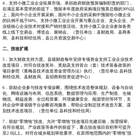
4．支持小微工业企业拓展市场。承担政府财政预算编制职责的部门，
在满足基本需求的前提下，预留本年度政府采购项目预算总额的30%以
上，面向中小企业开展采购，面向中小企业的采购中预留给小微企业
的比例不低于60%。支持小微工业企业开展与重点企业、龙头企业、产
业链核心企业技术对接和产销对接活动。支持小微工业企业参加各类
线上线下交易会、博览会、展销会。（责任单位：县财政局、县商务
局、县科技和经信局，县公共资源交易中心）
二、技改扩规
5．加大财政支持力度。县级财政每年安排专项资金支持工业企业技术
改造项目，对符合技改奖补、奖励及支持首台（套）技术装备政策的
项目参照《黄梅县技术改造资金管理办法》执行。（责任单位:县科技
和经信局、县财政局、县招商和投资促进中心）
6．鼓励企业参与技改专项诊断。围绕技术改造整体规划、设备与自动
化、网络设施与布局、信息系统、数据管理与应用、生产制造、仓储
物流、精益改善、全过程质量、环境健康安全、能源管控等环节，支
持企业申请省级平台诊断咨询服务，帮助企业制定技术改造方案、谋
划技术改造项目。（责任单位:县科技和经信局）
7．鼓励“零增地”技改。允许“零增地”技改项目先建后验，按需报审。
在符合规划、产业政策等条件的前提下，重点技改项目容积率可提升
至2.0以上。对符合城乡规划审批要求、在原用地范围内的“零增地”技