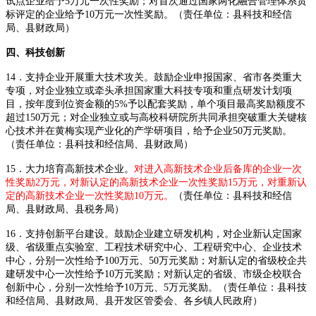
试点企业给予5万元一次性奖励；对首次通过国家两化融合管理体系贯
标评定的企业给予10万元一次性奖励。（责任单位：县科技和经信
局、县财政局）
四、科技创新
14．支持企业开展重大技术攻关。鼓励企业申报国家、省市各类重大
专项，对企业独立或牵头承担国家重大科技专项和重点研发计划项
目，按年度到位资金额的5%予以配套奖励，单个项目最高奖励额度不
超过150万元；对企业独立或与高校科研院所共同承担突破重大关键核
心技术并在黄梅实现产业化的产学研项目，给予企业50万元奖励。
（责任单位：县科技和经信局、县财政局）
15．大力培育高新技术企业。
对进入高新技术企业后备库的企业一次
性奖励2万元，对新认定的高新技术企业一次性奖励15万元，对重新认
定的高新技术企业一次性奖励10万元。
（责任单位：县科技和经信
局、县财政局、县税务局）
16．支持创新平台建设。鼓励企业建立研发机构，对企业新认定国家
级、省级重点实验室、工程技术研究中心、工程研究中心、企业技术
中心，分别一次性给予100万元、50万元奖励；对新认定的省级校企共
建研发中心一次性给予10万元奖励；对新认定的省级、市级企校联合
创新中心，分别一次性给予10万元、5万元奖励。（责任单位：县科技
和经信局、县财政局、县开发区管委会、各乡镇人民政府）