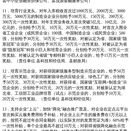
县中小企业融资担保公司、县茂源金融服务公司）
11．培育行业龙头。对年入库税收首次过1000万元、2000万元、3000
万元、5000万元的制造业企业分别给予100万元、150万元、200万元、
300万元一次性奖励。对年主营业务收入首次突破5亿元、10亿元、20
亿元的，分别给予5万元、10万元、20万元一次性奖励。对首次入围全
省工业企业（或民营企业）100强、中国制造企业（或民营企业）500
强，分别给予30万元、50万元一次性奖励。对被认定为省、国家级“隐
形冠军”企业的，分别给予30万元、50万元一次性奖励。对被认定为省
级“隐形冠军”科技小巨人和培育企业的，分别给予20万元、10万元一次
性奖励。对被认定为省级“专精特新”小巨人企业的，给予15万元一次性
奖励。（责任单位:县科技和经信局、县财政局）
12．培育示范企业。对获得国家级服务型制造示范企业的，给予50万
元一次性奖励。对获得国家级绿色供应链企业、绿色工厂的，分别给
予50万元、30万元一次性奖励。对获得省、国家级“互联网+制造业”示
范企业的，分别给予10万元、20万元的一次性奖励。对被新认定为湖
北省、工信部工业品牌培育（试点）示范企业的，分别给予10万元、
20万元一次性奖励。（责任单位:县科技和经信局）
13．支持企业“上云”，加快“两化”融合推广普及。对企业在定点云平台
首次购买云服务费用给予补贴，对企业上云产生的服务费在1万元以上
的，按照不超过年合同金额的（以实际支付的发票凭证为准）60%给予
一次性补贴，单个企业最高不超过10万元；对获得省级两化融合示范