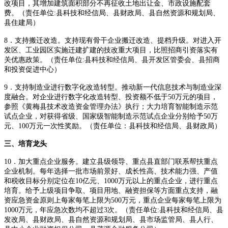
改项目，其增加建筑面积部分不再征收土地出让金、市政设施配套
费。（责任单位:县科技和经信局、县财政局、县自然资源和规划局、
县住建局）
8．支持搬迁改造。支持现有骨干企业搬迁改造、提档升级。对进入开
发区、工业园区实施迁建扩建的技改重大项目，比照招商引资落实有
关优惠政策。（责任单位:县科技和经信局、县开发区管委会、县招商
和投资促进中心）
9．支持制造业进行数字化改造转型。推动新一代信息技术与制造业深
度融合。对企业进行数字化改造转型、投资额不低于50万元的项目，
参照《黄梅县技术改造资金管理办法》执行；大力培育智能制造示范
试点企业，对获得省级、国家级智能制造示范试点企业分别给予50万
元、100万元一次性奖励。（责任单位：县科技和经信局、县财政局）
三、培育龙头
10．加大重点企业服务。建立县级领导、重点县直部门联系帮扶重点
企业机制。每年选择一批市场前景好、成长性高、技术能力强、产值
和税收目标分别定位在10亿元、1000万元以上的重点企业，进行重点
培育。给予上级项目争取、项目用地、融资担保等方面重点支持，融
资应急资金原则上每家每笔上限为500万元，重点企业每家每笔上限为
1000万元，年应急次数均不超过3次。（责任单位:县科技和经信局、县
发改局、县财政局、县自然资源和规划局、县市场监管局、县人行、