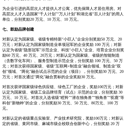
为企业引进的高层次人才提供人才公寓，优先保障人才居住用房。对
高层次人才入选国家“千人计划”“万人计划”和湖北省“百人计划”的用人
单位，分别奖励20 万元、10 万元、10 万元。
七、鼓励品牌创建
对新认定为国家级、省级专精特新“小巨人”企业分别奖励50 万元、20
万元；对新认定为国家级制造业单项冠军的企业奖励 100 万元；对新
认定为省级“隐形冠军”示范企业、科技“小巨人”企业、培育企业分别奖
励60 万元、40 万元、20万元；对新认定为国家级、省级的智能制造
（含数字化车间）、服务型制造示范企业，分别奖励 100 万元、50 万
元；对首次获得国家级、省级“互联网+制造业”融合领域、制造业“双
创”领域、“两化”融合试点示范的企业（项目），分别奖励30 万元、20
万元；对首次通过“两化”融合贯标的企业奖励30 万元。
对首次获评国家级绿色供应链、绿色工厂的企业，奖励100万元；对新
认定为国家级、省级工业品牌培育（试点）示范的企业，分别奖励 30
万元、10 万元。对首次入选省级“瞪羚”“潜在独角兽”“独角兽”“驼鹿”等
科创“新物种”的企业，分别奖励30 万元、50 万元、80万元、100 万
元。
对新认定的省级重点实验室、产业技术研究院，奖励100万元；对新认
定的省级、黄冈市级、麻城市级企校联合创新中心，分别奖励 20 万