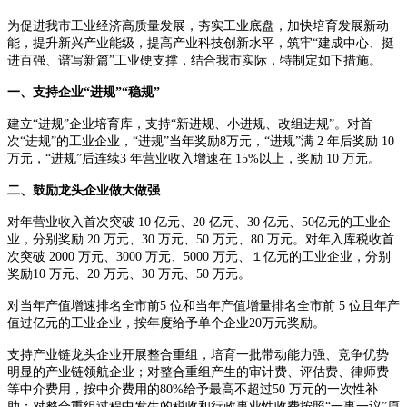
为促进我市工业经济高质量发展，夯实工业底盘，加快培育发展新动
能，提升新兴产业能级，提高产业科技创新水平，筑牢“建成中心、挺
进百强、谱写新篇”工业硬支撑，结合我市实际，特制定如下措施。
一、支持企业“进规”“稳规”
建立“进规”企业培育库，支持“新进规、小进规、改组进规”。对首
次“进规”的工业企业，“进规”当年奖励8万元，“进规”满 2 年后奖励 10
万元，“进规”后连续3 年营业收入增速在 15%以上，奖励 10 万元。
二、鼓励龙头企业做大做强
对年营业收入首次突破 10 亿元、20 亿元、30 亿元、50亿元的工业企
业，分别奖励 20 万元、30 万元、50 万元、80 万元。对年入库税收首
次突破 2000 万元、3000 万元、5000 万元、１亿元的工业企业，分别
奖励10 万元、20 万元、30 万元、50 万元。
对当年产值增速排名全市前5 位和当年产值增量排名全市前 5 位且年产
值过亿元的工业企业，按年度给予单个企业20万元奖励。
支持产业链龙头企业开展整合重组，培育一批带动能力强、竞争优势
明显的产业链领航企业；对整合重组产生的审计费、评估费、律师费
等中介费用，按中介费用的80%给予最高不超过50 万元的一次性补
助；对整合重组过程中发生的税收和行政事业性收费按照“一事一议”原