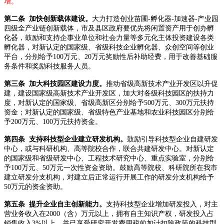
增。
第二条 加快创新载体建设。
大力打造创业苗圃-孵化器-加速器-产业园
四级全产业链创新载体，市及县区政府要优先将闲置资产用于创办孵
化器，鼓励和支持企事业单位和社会力量等多元化主体投资建设各类
孵化器，对新认定的国家级、省级科技企业孵化器、众创空间等创业
平台，分别给予100万元、20万元奖励性后补助经费，用于改善基础服
务条件和奖励科技服务人员。
第三条 加大科技园区建设力度。
推动省级高新技术产业开发区以升促
建，建设国家级高新技术产业开发区，加大对各级科技园区的扶持力
度，对新认定的国家级、省级高新区分别给予500万元、300万元扶持
资金；对新认定的国家级、省级特色产业基地和农业科技园区分别给
予200万元、100万元扶持资金。
第四条 支持科技型企业建立研发机构。
鼓励引导科技型企业自建研发
中心，或与科研机构、高等院校合作，联合共建研发中心。对新认定
的国家级和省级研发中心、工程技术研究中心、重点实验室，分别给
予100万元、50万元一次性资金资助。鼓励高等院校、科研院所在我市
建立研发分支机构，对建立后正常运行开展工作的研发分支机构给予
50万元的资金资助。
第五条 提升企业自主创新能力。
支持科技型企业增加研发投入，对主
营业务收入在2000（含）万元以上，拥有自主知识产权，研发投入占
销售收入3%以上，并已享受研究开发费用税前加计扣除政策的科技型