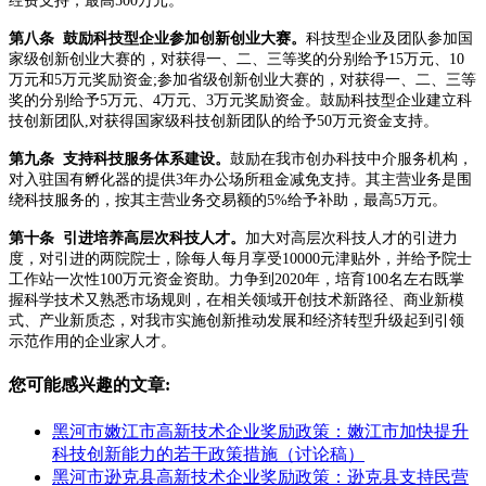
经费支持，最高500万元。
第八条 鼓励科技型企业参加创新创业大赛。
科技型企业及团队参加国
家级创新创业大赛的，对获得一、二、三等奖的分别给予15万元、10
万元和5万元奖励资金;参加省级创新创业大赛的，对获得一、二、三等
奖的分别给予5万元、4万元、3万元奖励资金。鼓励科技型企业建立科
技创新团队,对获得国家级科技创新团队的给予50万元资金支持。
第九条 支持科技服务体系建设。
鼓励在我市创办科技中介服务机构，
对入驻国有孵化器的提供3年办公场所租金减免支持。其主营业务是围
绕科技服务的，按其主营业务交易额的5%给予补助，最高5万元。
第十条 引进培养高层次科技人才。
加大对高层次科技人才的引进力
度，对引进的两院院士，除每人每月享受10000元津贴外，并给予院士
工作站一次性100万元资金资助。力争到2020年，培育100名左右既掌
握科学技术又熟悉市场规则，在相关领域开创技术新路径、商业新模
式、产业新质态，对我市实施创新推动发展和经济转型升级起到引领
示范作用的企业家人才。
您可能感兴趣的文章:
黑河市嫩江市高新技术企业奖励政策：嫩江市加快提升
科技创新能力的若干政策措施（讨论稿）
黑河市逊克县高新技术企业奖励政策：逊克县支持民营