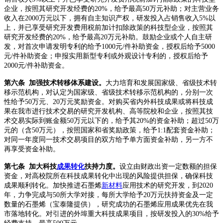
企业，按照其研究开发经费的20%，给予最高50万元补助；对主营业务
收入在2000万元以下，拥有自主知识产权，研发投入占销售收入5%以
上，并已享受研究开发费用税前加计扣除政策的科技型企业，按照其
研究开发经费的20%，给予最高20万元补助。鼓励企业或个人自主研
发，对首次申请发明专利的给予1000元/件补助资金，授权后给予5000
元/件补助资金；申报实用新型专利或外观设计专利的，授权后给予
2000元/件补助资金。
第六条 加强技术转移体系建设。
大力培育和发展国家级、省级技术转
移示范机构，对认定为国家级、省级技术转移示范机构的，分别一次
性给予50万元、20万元奖励资金。对购买省内外科技成果或将科技成
果在我市进行技术交易的研究开发机构、高等院校和企业，按照其技
术交易实际到账金额50万元以下的，给予其20%的资金补助；超过50万
元的（含50万元），按照国家和省奖励政策，给予1:1配套资金补助；
对同一年度同一技术交易项目的双方给予单方面资金补助，另一方不
再享受资金补助。
第七条 加大科技
成果转化
扶持力度。
设立由财政出资一定数额的担保
资金，对高校院所在科技成果转化中出现的风险提供担保，确保科技
成果顺利转化。加快推进石墨烯
新材料
应用技术的研究开发，到2020
年，力争完成与50所大学对接，每所大学给予20万元扶持资金及一定
数量的石墨烯（宝泰隆提供），研究成功的石墨烯应用成果优先在我
市落地转化。对引进的外埠重大科技成果项目，按研发投入的30%给予