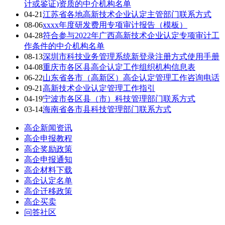
计或鉴证)资质的中介机构名单
04-21
江苏省各地高新技术企业认定主管部门联系方式
08-06
xxxx年度研发费用专项审计报告（模板）
04-28
符合参与2022年广西高新技术企业认定专项审计工
作条件的中介机构名单
08-13
深圳市科技业务管理系统新登录注册方式使用手册
04-08
重庆市各区县高企认定工作组织机构信息表
06-22
山东省各市（高新区）高企认定管理工作咨询电话
09-21
高新技术企业认定管理工作指引
04-19
宁波市各区县（市）科技管理部门联系方式
03-14
海南省各市县科技管理部门联系方式
高企新闻资讯
高企申报教程
高企奖励政策
高企申报通知
高企材料下载
高企认定名单
高企迁移政策
高企买卖
问答社区